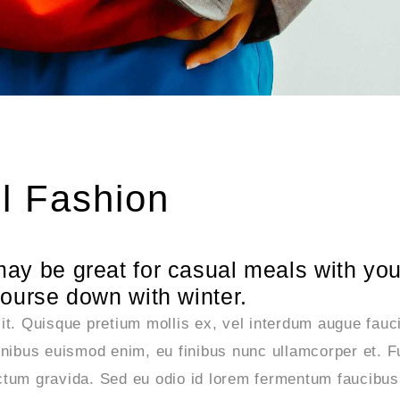
l Fashion
may be great for casual meals with you
 course down with winter.
it. Quisque pretium mollis ex, vel interdum augue fauci
finibus euismod enim, eu finibus nunc ullamcorper et. 
ictum gravida. Sed eu odio id lorem fermentum faucibus