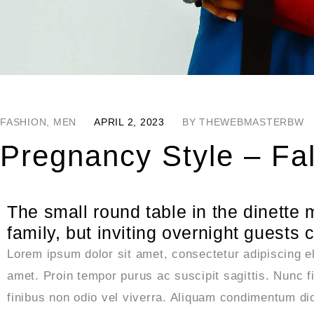
FASHION
,
MEN
APRIL 2, 2023
BY
THEWEBMASTERBW
Pregnancy Style – Fal
The small round table in the dinette 
family, but inviting overnight guests
Lorem ipsum dolor sit amet, consectetur adipiscing el
amet. Proin tempor purus ac suscipit sagittis. Nunc 
finibus non odio vel viverra. Aliquam condimentum d