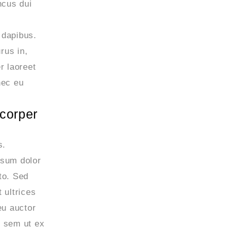
ncus dui
t dapibus.
rus in,
r laoreet
nec eu
corper
s.
psum dolor
to. Sed
 ultrices
eu auctor
ut sem ut ex