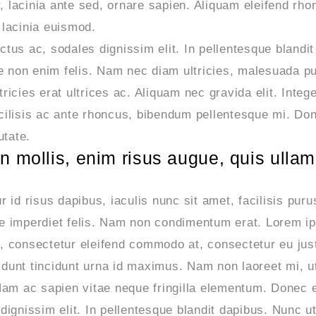
r, lacinia ante sed, ornare sapien. Aliquam eleifend rho
 lacinia euismod.
uctus ac, sodales dignissim elit. In pellentesque blandi
 non enim felis. Nam nec diam ultricies, malesuada pu
icies erat ultrices ac. Aliquam nec gravida elit. Intege
cilisis ac ante rhoncus, bibendum pellentesque mi. Do
utate.
 mollis, enim risus augue, quis ullam
 id risus dapibus, iaculis nunc sit amet, facilisis puru
ae imperdiet felis. Nam non condimentum erat. Lorem i
rcu, consectetur eleifend commodo at, consectetur eu jus
cidunt tincidunt urna id maximus. Nam non laoreet mi, ut
 Nam ac sapien vitae neque fringilla elementum. Donec 
s dignissim elit. In pellentesque blandit dapibus. Nunc 