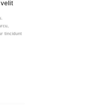
velit
s.
arcu,
r tincidunt