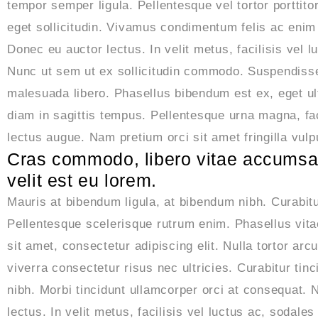
tempor semper ligula. Pellentesque vel tortor porttito
eget sollicitudin. Vivamus condimentum felis ac enim
Donec eu auctor lectus. In velit metus, facilisis vel l
Nunc ut sem ut ex sollicitudin commodo. Suspendisse
malesuada libero. Phasellus bibendum est ex, eget ultr
diam in sagittis tempus. Pellentesque urna magna, fa
lectus augue. Nam pretium orci sit amet fringilla vulp
Cras commodo, libero vitae accumsan
velit est eu lorem.
Mauris at bibendum ligula, at bibendum nibh. Curabitur
Pellentesque scelerisque rutrum enim. Phasellus vit
sit amet, consectetur adipiscing elit. Nulla tortor a
viverra consectetur risus nec ultricies. Curabitur tin
nibh. Morbi tincidunt ullamcorper orci at consequat.
lectus. In velit metus, facilisis vel luctus ac, sodale