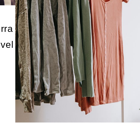
erra
 vel