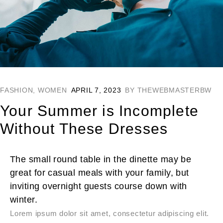
FASHION
,
WOMEN
APRIL 7, 2023
BY
THEWEBMASTERBW
Your Summer is Incomplete
Without These Dresses
The small round table in the dinette may be
great for casual meals with your family, but
inviting overnight guests course down with
winter.
Lorem ipsum dolor sit amet, consectetur adipiscing elit.